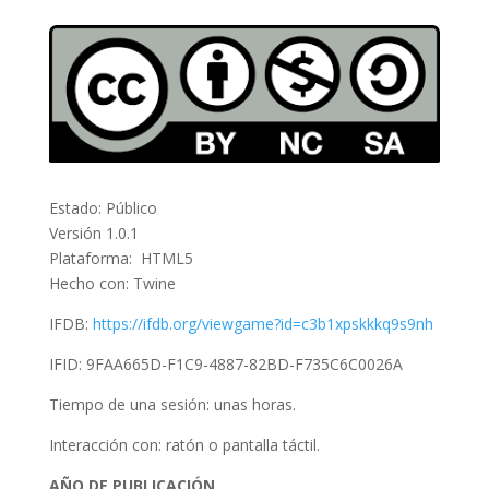
Estado: Público
Versión 1.0.1
Plataforma: HTML5
Hecho con: Twine
IFDB:
https://ifdb.org/viewgame?id=c3b1xpskkkq9s9nh
IFID: 9FAA665D-F1C9-4887-82BD-F735C6C0026A
Tiempo de una sesión: unas horas.
Interacción con: ratón o pantalla táctil.
AÑO DE PUBLICACIÓN