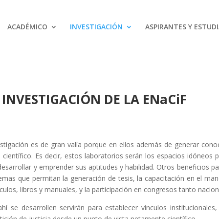
ACADÉMICO
INVESTIGACIÓN
ASPIRANTES Y ESTUD
 INVESTIGACIÓN DE LA ENaCiF
vestigación es de gran valía porque en ellos además de generar con
ientífico. Es decir, estos laboratorios serán los espacios idóneos p
esarrollar y emprender sus aptitudes y habilidad. Otros beneficios pa
 temas que permitan la generación de tesis, la capacitación en el ma
ículos, libros y manuales, y la participación en congresos tanto nacio
hí se desarrollen servirán para establecer vínculos institucionale
tición de justicia desde un punto de vista netamente científico.